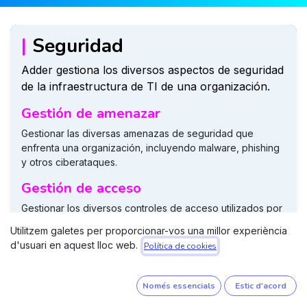
|
Seguridad​
Adder gestiona los diversos aspectos de seguridad
de la infraestructura de TI de una organización.
Gestión de amenazar
Gestionar las diversas amenazas de seguridad que
enfrenta una organización, incluyendo malware, phishing
y otros ciberataques.
Gestión de acceso
Gestionar los diversos controles de acceso utilizados por
una organización, incluyendo cuentas de usuario,
Utilitzem galetes per proporcionar-vos una millor experiència
contraseñas y permisos.
d'usuari en aquest lloc web.
Política de cookies
Protección de datos
Gestionar las diversas medidas de protección de datos
Només essencials
Estic d'acord
utilizadas por una organización, incluyendo la copia de