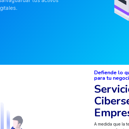
alvaguardar tus activos
gitales.
Defiende lo q
para tu negocio.
Servic
Cibers
Empre
A medida que la t