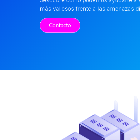
descubre cómo podemos ayudarte a s
más valiosos frente a las amenazas di
Contacto